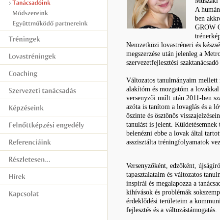
Műszaki 
A humán f
ben akkre
GROW Cso
trénerké
Nemzetközi lovastréneri és készsé
megszerzése után jelenleg a Met
szervezetfejlesztési szaktanácsadó
Változatos tanulmányaim mellett 
alakítóm és mozgatóm a lovakkal 
versenyzői múlt után 2011-ben sz
azóta is tanítom a lovaglás és a l
őszinte és ösztönös visszajelzései
tanulást is jelent. Küldetésemnek
belenézni ebbe a lovak által tarto
asszisztálta tréningfolyamatok vez
Versenyzőként, edzőként, újságír
tapasztalataim és változatos tanu
inspirál és megalapozza a tanács
kihívások és problémák sokszempo
érdeklődési területeim a kommuni
fejlesztés és a változástámogatás.