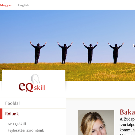
Magyar
English
A Budape
szociálpo
kommunik