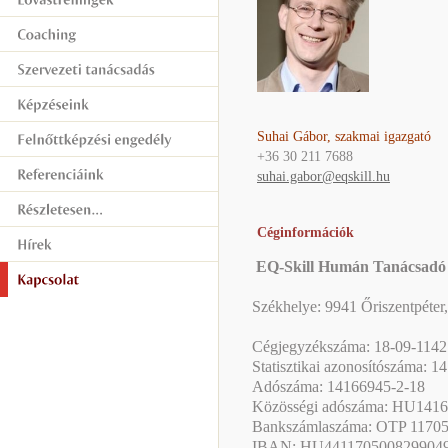
Suhai Gábor,
szakmai igazgató
+36 30 211 7688
suhai.gabor@eqskill.hu
Céginformációk
EQ-Skill Humán Tanácsadó és
Székhelye: 9941 Őriszentpéter
Cégjegyzékszáma: 18-09-114
Statisztikai azonosítószáma: 
Adószáma: 14166945-2-18
Közösségi adószáma: HU141
Bankszámlaszáma: OTP 1170
IBAN: HU441170500829904