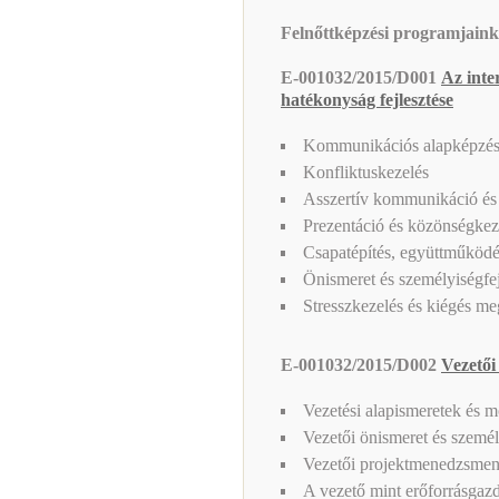
Felnőttképzési programjaink
E-001032/2015/D001
Az inte
hatékonyság fejlesztése
Kommunikációs alapképzé
Konfliktuskezelés
Asszertív kommunikáció és 
Prezentáció és közönségkez
Csapatépítés, együttműködés
Önismeret és személyiségfej
Stresszkezelés és kiégés me
E-001032/2015/D002
Vezetői
Vezetési alapismeretek és m
Vezetői önismeret és személ
Vezetői projektmenedzsmen
A vezető mint erőforrásgazd