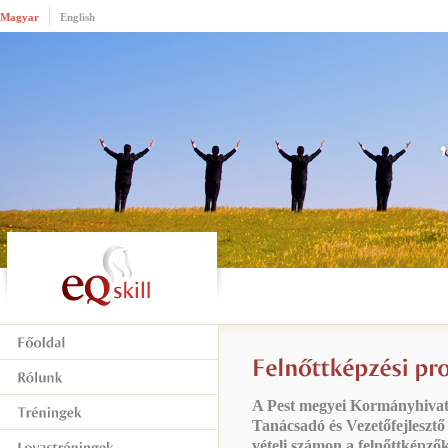
Magyar
English
A Pest megyei Kormányhivat
Tanácsadó és Vezetőfejlesztő
vételi számon a felnőttképzők