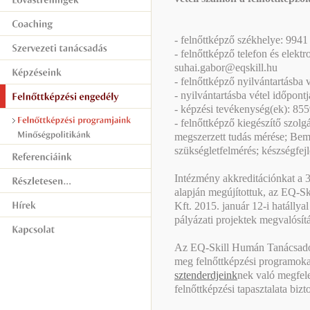
- felnőttképző székhelye: 9941
- felnőttképző telefon és elek
suhai.gabor@eqskill.hu
- felnőttképző nyilvántartásba
- nyilvántartásba vétel időpont
- képzési tevékenység(ek): 855
- felnőttképző kiegészítő szol
megszerzett tudás mérése; Be
szükségletfelmérés; készségfejl
Intézmény akkreditációnkat a 
alapján megújítottuk, az EQ-S
Kft. 2015. január 12-i hatállya
pályázati projektek megvalósít
Az EQ-Skill Humán Tanácsadó é
meg felnőttképzési programok
sztenderdjeink
nek való megfel
felnőttképzési tapasztalata bizto