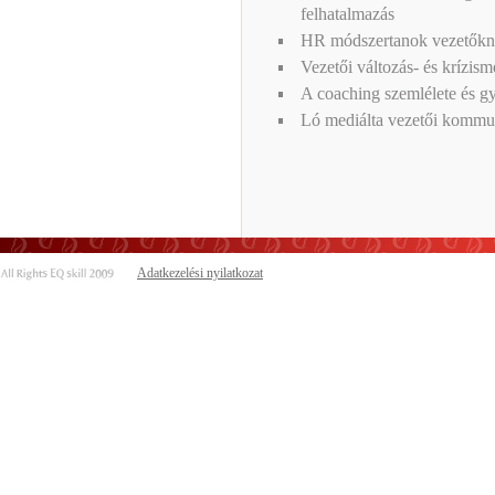
felhatalmazás
HR módszertanok vezetők
Vezetői változás- és krízi
A coaching szemlélete és g
Ló mediálta vezetői kommun
Adatkezelési nyilatkozat