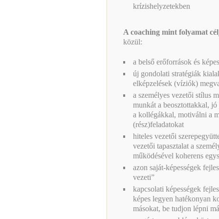
krízishelyzetekben
A coaching mint folyamat cél
közül:
a belső erőforrások és kép
új gondolati stratégiák kialak
elképzelések (víziók) megva
a személyes vezetői stílus 
munkát a beosztottakkal, jó 
a kollégákkal, motiválni a 
(rész)feladatokat
hiteles vezetői szerepegyütt
vezetői tapasztalat a személ
működésével koherens egysé
azon saját-képességek fejle
vezeti”
kapcsolati képességek fejle
képes legyen hatékonyan ko
másokat, be tudjon lépni m