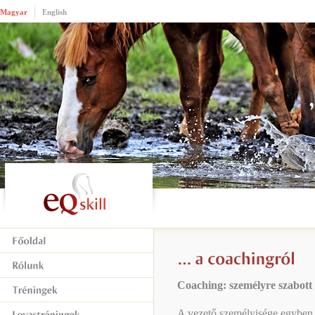
Magyar
English
Coaching: személyre szabott 
A vezető személyisége egyben 