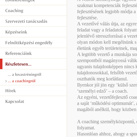
szakmai kompetenciák fejleszté
fejlesztésének legjobb módja 
fejlesztése.
A vezetővé válás útja, az egyr
feladat vagy a feladatok folyam
jelenlévő stresszforrásai a vez
olyan módon kell megélnünk s 
életünk egyéb területeinek, ma
A legtöbb vezető a munkája sor
szempontból magányossá válik
ugyanis tulajdonképpen nincs k
tulajdonosokkal, felsőbb vezet
oszthatók meg korlátlanul.
Ilyenkor jól jön egy ‘külső sz
‘személyi edző’ – a coach.
Az egyéni, vezetőfejlesztő coa
a saját ‘működési optimumát’, a
magából anélkül, hogy közben
A coaching személyközpontú, eg
folyamat.
Hasonlóan ahhoz, ahogy a sport