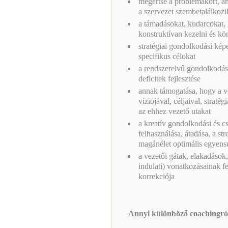
megértse a problémakört, a
a szervezet szembetalálkozi
a támadásokat, kudarcokat, k
konstruktívan kezelni és kö
stratégiai gondolkodási képes
specifikus célokat
a rendszerelvű gondolkodás
deficitek fejlesztése
annak támogatása, hogy a ve
víziójával, céljaival, stratég
az ehhez vezető utakat
a kreatív gondolkodási és cs
felhasználása, átadása, a st
magánélet optimális egyen
a vezetői gátak, elakadások
indulati) vonatkozásainak fe
korrekciója
Annyi különböző coachingról 