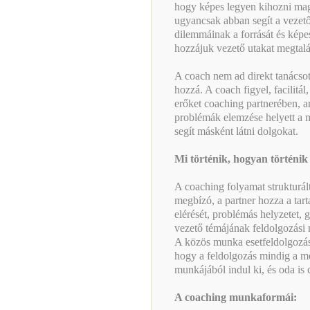
hogy képes legyen kihozni ma
ugyancsak abban segít a vezet
dilemmáinak a forrását és képes 
hozzájuk vezető utakat megtalá
A coach nem ad direkt tanácsot,
hozzá. A coach figyel, facilitál,
erőket coaching partnerében, a
problémák elemzése helyett a m
segít másként látni dolgokat.
Mi történik, hogyan történik
A coaching folyamat strukturál
megbízó, a partner hozza a tart
elérését, problémás helyzetet, g
vezető témájának feldolgozási m
A közös munka esetfeldolgozáson
hogy a feldolgozás mindig a me
munkájából indul ki, és oda is c
A coaching munkaformái: