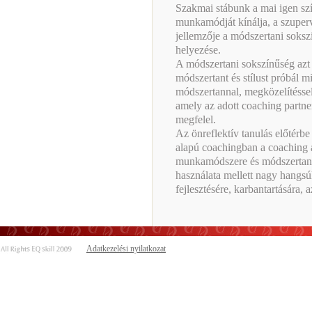
Szakmai stábunk a mai igen szí
munkamódját kínálja, a szuperv
jellemzője a módszertani sokszí
helyezése.
A módszertani sokszínűség azt 
módszertant és stílust próbál 
módszertannal, megközelítéssel
amely az adott coaching partne
megfelel.
Az önreflektív tanulás előtérbe
alapú coachingban a coaching á
munkamódszere és módszertani
használata mellett nagy hangsú
fejlesztésére, karbantartására, a
Adatkezelési nyilatkozat