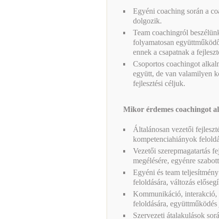
Egyéni coaching során a co
dolgozik.
Team coachingról beszélün
folyamatosan együttműködő,
ennek a csapatnak a fejleszt
Csoportos coachingot alka
együtt, de van valamilyen 
fejlesztési céljuk.
Mikor érdemes coachingot a
Általánosan vezetői fejlesz
kompetenciahiányok feloldá
Vezetői szerepmagatartás fej
megélésére, egyénre szabot
Egyéni és team teljesítmény
feloldására, változás elősegí
Kommunikáció, interakció, k
feloldására, együttműködés 
Szervezeti átalakulások sorá