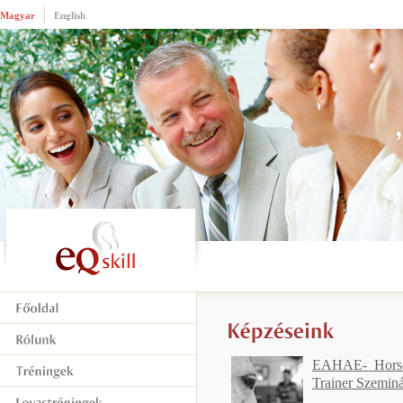
Magyar
English
EAHAE- Horse
Trainer Szemin