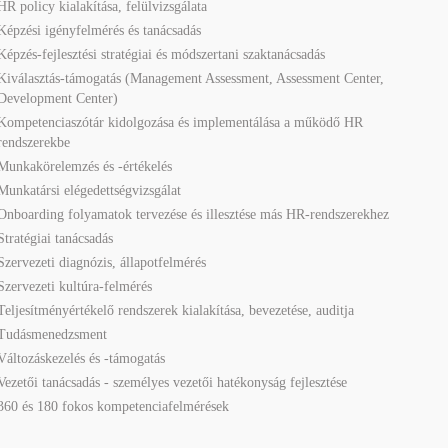
HR policy kialakítása, felülvizsgálata
Képzési igényfelmérés és tanácsadás
Képzés-fejlesztési stratégiai és módszertani szaktanácsadás
Kiválasztás-támogatás (Management Assessment, Assessment Center,
Development Center)
Kompetenciaszótár kidolgozása és implementálása a működő HR
rendszerekbe
Munkakörelemzés és -értékelés
Munkatársi elégedettségvizsgálat
Onboarding folyamatok tervezése és illesztése más HR-rendszerekhez
Stratégiai tanácsadás
Szervezeti diagnózis, állapotfelmérés
Szervezeti kultúra-felmérés
Teljesítményértékelő rendszerek kialakítása, bevezetése, auditja
Tudásmenedzsment
Változáskezelés és -támogatás
Vezetői tanácsadás - személyes vezetői hatékonyság fejlesztése
360 és 180 fokos kompetenciafelmérések