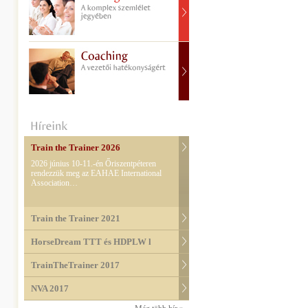
Train the Trainer 2026
2026 június 10-11.-én Őriszentpéteren
rendezzük meg az EAHAE International
Association…
Train the Trainer 2021
HorseDream TTT és HDPLW l
TrainTheTrainer 2017
NVA 2017