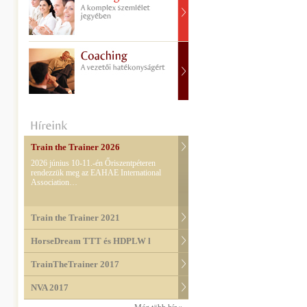
Train the Trainer 2026
2026 június 10-11.-én Őriszentpéteren
rendezzük meg az EAHAE International
Association…
Train the Trainer 2021
HorseDream TTT és HDPLW l
TrainTheTrainer 2017
NVA 2017