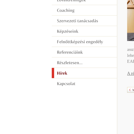
assz
lehe
EAH
A ré