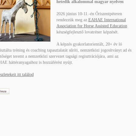
hetedik alkalommal magyar nyelven
2026 június 10-11.-én Őriszentpéteren
rendezzük meg az
EAHAE International
Association for Horse Assisted Education
készségfejlesztő lovatréner képzését.
A képzés gyakorlatorientált, 20+ év ló
isztálta tréning és coaching tapasztalatát sűríti, nemzetközi jogosítványt ad és
tőséget teremt a nemzetközi szervezet tagsági regisztrációjára, ami az
AE háttéranyagaihoz is hozzáférést nyújt.
szletekeit itt találod