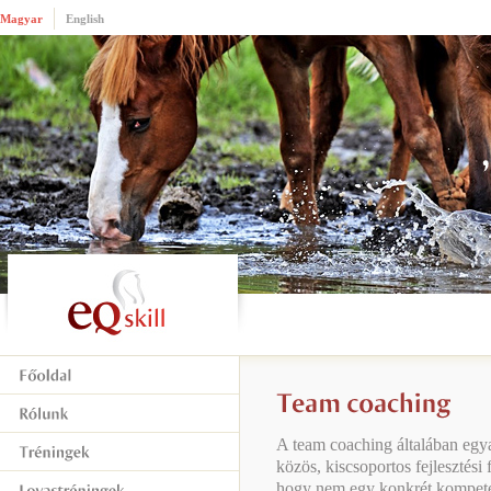
Magyar
English
A team coaching általában egy
közös, kiscsoportos fejlesztési
hogy nem egy konkrét kompeten