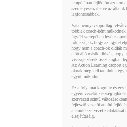
tempójában fejlődjön azokon a
személyesen, illetve az általuk
legfontosabbak.
Valamennyi csoporttag felváltv
többiek coach-ként működnek. 
ügyfél szerepében lévő csoport
fókuszálják, hogy az ügyfél elju
hogy nem a coach-ok oldják me
előtt álló másik kihívás, hogy a
visszajelzéseik összhangban le
Az Action Learning csoport egy
oknak meg kell tanulniuk egym
együttműködni.
Ez a folyamat kognitív és érzel
egyéni vezetői készségfejlődés 
szervezeti szintű változásokban
fejlesztő vezetői attitűd fejl
a tanuló szervezet kialakítását
elsajátításáig.