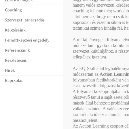
hanem valós szervezeti kérdése
coaching lehetne még workshop 
attól nem az, hogy nem csak ko
kapcsolati és érzelmi síkon is 
technikai szinten kínálja fel,
A műfaj lényege a folyamatelv
módszertan - gyakran kombinál
szervezet kultúrájához, a részt
jellegéhez igazítva.
Az EQ-Skill által leghatékonya
módszertan az
Action Learni
folyamatban facilitátorként van
csak az esetfeldolgozást követ
A folyamat középpontjában a t
résztvevő tanul a saját eseteibő
mások által behozott problémák
vállalati szinten. A valós szer
konkrét akcióterv a tanulás ma
hasznot jelent.
Az Action Learning csoport cél