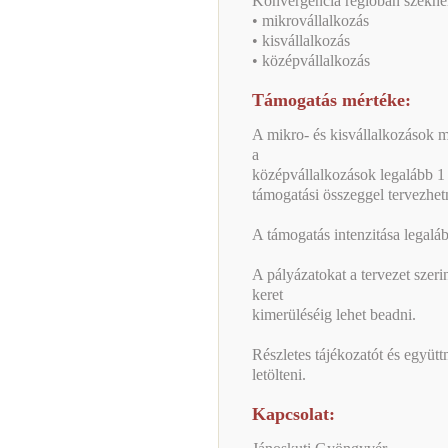
Konvergencia régióban székhel
• mikrovállalkozás
• kisvállalkozás
• középvállalkozás
Támogatás mértéke:
A mikro- és kisvállalkozások m
a
középvállalkozások legalább 1 m
támogatási összeggel tervezhet
A támogatás intenzitása legalá
A pályázatokat a tervezet szeri
keret
kimerüléséig lehet beadni.
Részletes tájékozatót és együt
letölteni.
Kapcsolat: