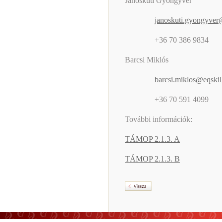
Jánoskuti Gyöngyvér
janoskuti.gyongyver
+36 70 386 9834
Barcsi Miklós
barcsi.miklos@eqskil
+36 70 591 4099
További információk:
TÁMOP 2.1.3. A
TÁMOP 2.1.3. B