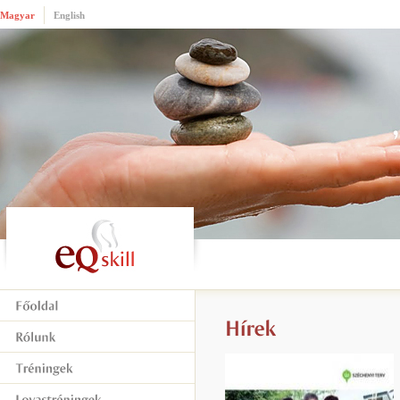
Magyar
English