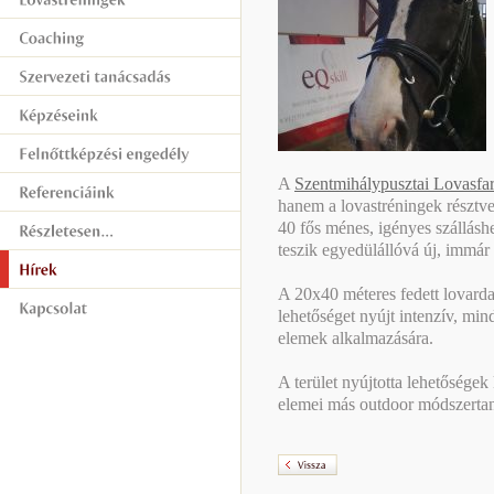
A
Szentmihálypusztai Lovasfa
hanem a lovastréningek résztve
40 fős ménes, igényes szálláshe
teszik egyedülállóvá új, immár
A 20x40 méteres fedett lovard
lehetőséget nyújt intenzív, mi
elemek alkalmazására.
A terület nyújtotta lehetőségek
elemei más outdoor módszertan