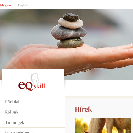
Magyar
English