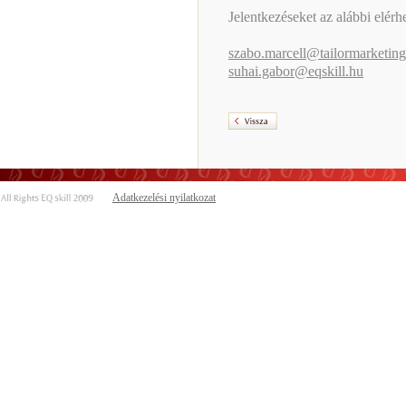
Jelentkezéseket az alábbi elér
szabo.marcell@tailormarketing
suhai.gabor@eqskill.hu
Adatkezelési nyilatkozat