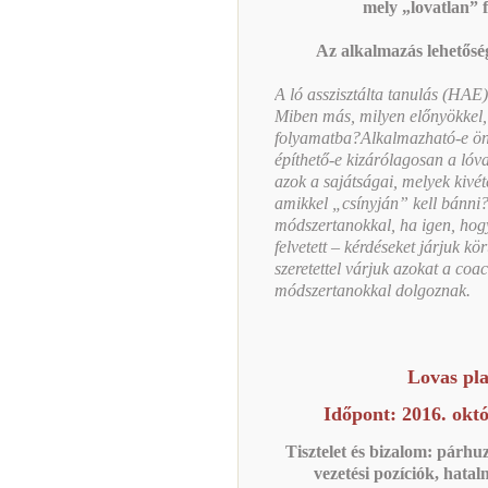
mely „lovatlan” f
Az alkalmazás lehetőség
A ló asszisztálta tanulás (HAE
Miben más, milyen előnyökkel, 
folyamatba?Alkalmazható-e öná
építhető-e kizárólagosan a lóv
azok a sajátságai, melyek kivét
amikkel „csínyján” kell bánni
módszertanokkal, ha igen, hogy
felvetett – kérdéseket járjuk k
szeretettel várjuk azokat a coa
módszertanokkal dolgoznak.
Lovas pla
Időpont: 2016. okt
Tisztelet és bizalom: párh
vezetési pozíciók, hatal