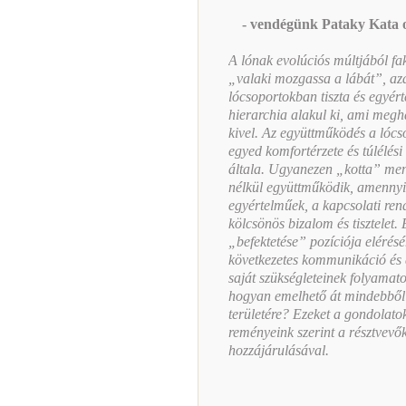
- vendégünk Pataky Kata o
A lónak evolúciós múltjából fa
„valaki mozgassa a lábát”, aza
lócsoportokban tiszta és egyér
hierarchia alakul ki, ami megha
kivel. Az együttműködés a lócs
egyed komfortérzete és túlélés
általa. Ugyanezen „kotta” menté
nélkül együttműködik, amennyi
egyértelműek, a kapcsolati ren
kölcsönös bizalom és tisztelet.
„befektetése” pozíciója elérésé
következetes kommunikáció és a
saját szükségleteinek folyamat
hogyan emelhető át mindebből a
területére? Ezeket a gondolatok
reményeink szerint a résztvev
hozzájárulásával.