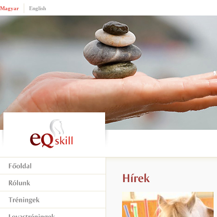
Magyar
English