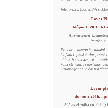
Jelentkezés:
titkarsag@szmt.hu
Lovas Pl
Időpont: 2016. feb
A lovastréner kompetenci
hangsúlyok
Ezen az alkalmon bemutatjuk és
külföldi képzési és önfejleszté
ahhoz, hogy a lovas és „lovatl
kompetenciák az ügyféligényeke
biztonságos és valódi hozzáadot
Lovas pl
Időpont: 2016. ápr
A ló asszisztálta coaching: