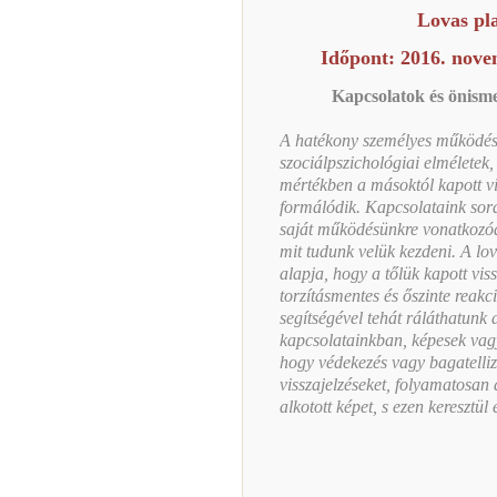
L
ovas pl
Időpont: 2016. nove
Kapcsolatok és önisme
A hatékony személyes működés 
szociálpszichológiai elméletek,
mértékben a másoktól kapott vi
formálódik. Kapcsolataink sorá
saját működésünkre vonatkozóa
mit tudunk velük kezdeni. A lo
alapja, hogy a tőlük kapott vi
torzításmentes és őszinte reakc
segítségével tehát ráláthatunk
kapcsolatainkban, képesek va
hogy védekezés vagy bagatellizá
visszajelzéseket, folyamatosan
alkotott képet, s ezen keresztül 