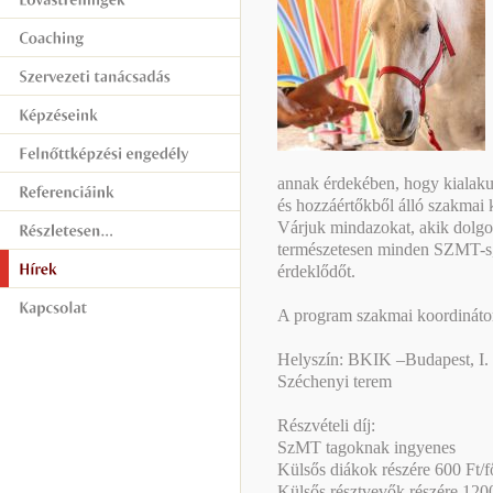
annak érdekében, hogy kialaku
és hozzáértőkből álló szakmai 
Várjuk mindazokat, akik dolgo
természetesen minden SZMT-s
érdeklődőt.
A program szakmai koordináto
Helyszín: BKIK –Budapest, I. ke
Széchenyi terem
Részvételi díj:
SzMT tagoknak ingyenes
Külsős diákok részére 600 Ft/
Külsős résztvevők részére 120