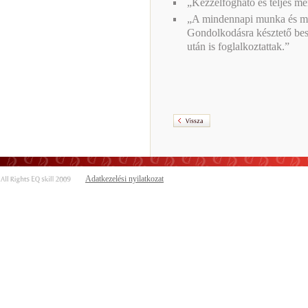
„Kézzelfogható és teljes mé
„A mindennapi munka és mag
Gondolkodásra késztető besz
után is foglalkoztattak.”
Adatkezelési nyilatkozat