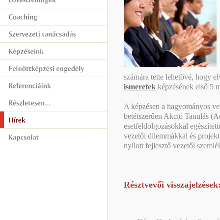
számára tette lehetővé, hogy e
ismeretek
képzésének első 5 m
A képzésen a hagyományos vez
betétszerűen Akció Tanulás (A
esetfeldolgozásokkal egészítet
vezetői dilemmákkal és projek
nyílott fejlesztő vezetői szemlé
Résztvevői visszajelzések