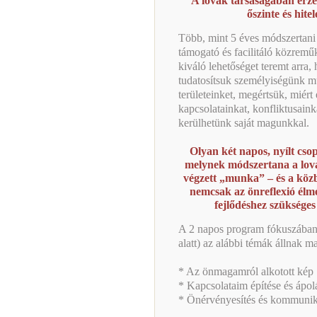
A lovak társaságában érzel
őszinte és hite
Több, mint 5 éves módszertani 
támogató és facilitáló közrem
kiváló lehetőséget teremt arr
tudatosítsuk személyiségünk mű
területeinket, megértsük, miért
kapcsolatainkat, konfliktusain
kerülhetünk saját magunkkal.
Olyan két napos, nyílt cs
melynek módszertana a lova
végzett „munka” – és a közbe
nemcsak az önreflexió élm
fejlődéshez szükséges
A 2 napos program fókuszában (a
alatt) az alábbi témák állnak ma
* Az önmagamról alkotott kép
* Kapcsolataim építése és ápol
* Önérvényesítés és kommunik