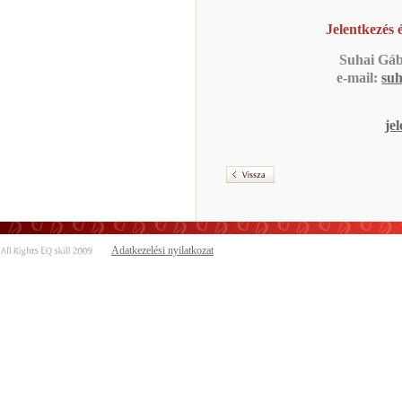
Jelentkezés é
Suhai Gá
e-mail:
suh
je
Adatkezelési nyilatkozat