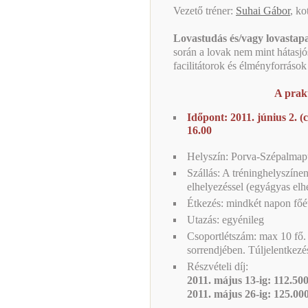
Vezető tréner:
Suhai Gábor
, ko
Lovastudás és/vagy lovastap
során a lovak nem mint hátasj
facilitátorok és élményforrások
A prak
Időpont: 2011. június 2. (c
16.00
Helyszín: Porva-Szépalmap
Szállás: A tréninghelyszínen
elhelyezéssel (egyágyas elhe
Étkezés: mindkét napon főét
Utazás: egyénileg
Csoportlétszám: max 10 fő. 
sorrendjében. Túljelentkezé
Részvételi díj:
2011. május 13-ig: 112.50
2011. május 26-ig: 125.0