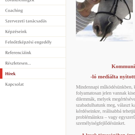
Kommunik
-ló mediálta nyito
Mindennapi működésünkben, k
folyamatosan jelen vannak kis
dilemmák, melyek megértésével 
szabadulhatunk meg, választ 
kérdéseinkre, reálisabbá tehet
problémáinkra – vagy egyszerűe
személyiségfejlődésünket.