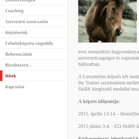
éves nemzetközi hagyománnyal 
szervezeti tagságot és regiszt
hálózatban.
A Lovastréner-képzés két modu
the Trainer szeminárium mellet
Skill® kiegészítő modullal tess
A képzés időpontja:
2015. április 13-14. - HorseD
2015 június 3-4. - EQ-Skill® 
Kedvezményes jelentkezési h