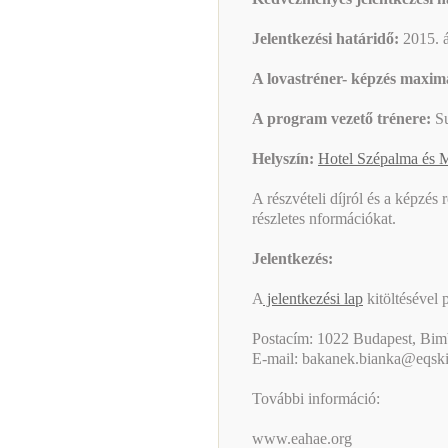
Jelentkezési határidő:
2015. áp
A lovastréner- képzés maximá
A program vezető trénere:
Su
Helyszín:
Hotel Szépalma és 
A részvételi díjról és a képzés r
részletes nformációkat.
Jelentkezés:
A
jelentkezési lap
kitöltésével 
Postacím: 1022 Budapest, Bimb
E-mail:
bakanek.bianka@eqski
További információ:
www.eahae.org