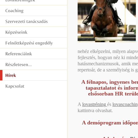
nehéz elképzelni, milyen alapv
fejlesztés, hogyan néz ki mind
hatásmechanizmusok, amik men
repertoár, de a személyiség is 
A félnapos, ingyenes b
tapasztalatot és infor
elsősorban HR terül
A
lovastréning
és
lovascoachi
kattintva olvashat.
A demóprogram időpontj