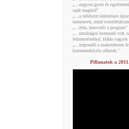
„…nagyon gyors és egyértelmű 
saját magáról”
„…a módszert különösen újsze
önismereti, mind vezetőfejleszt
„…friss, innovatív a program”
„…tanulságos bemutató volt, s
felismerésekkel. Hálás vagyok
„…imponáló a szakemberek felk
kommunikációs stílusuk.”
Pillanatok a 2011