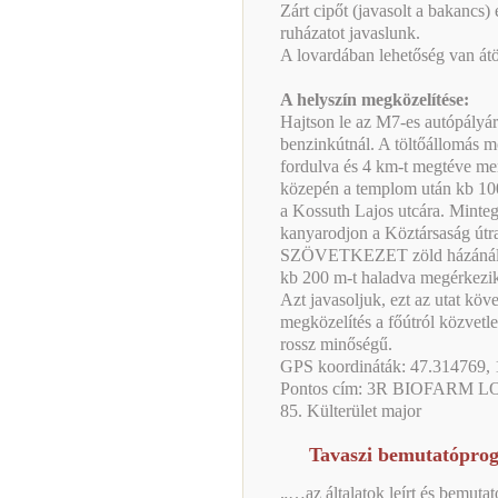
Zárt cipőt (javasolt a bakancs
ruházatot javaslunk.
A lovardában lehetőség van átö
A helyszín megközelítése:
Hajtson le az M7-es autópályá
benzinkútnál. A töltőállomás mö
fordulva és 4 km-t megtéve me
közepén a templom után kb 100
a Kossuth Lajos utcára. Minteg
kanyarodjon a Köztársaság út
SZÖVETKEZET zöld házánál for
kb 200 m-t haladva megérke
Azt javasoljuk, ezt az utat köv
megközelítés a főútról közvetle
rossz minőségű.
GPS koordináták: 47.314769,
Pontos cím: 3R BIOFARM LO
85. Külterület major
Tavaszi bemutatóprog
„…az általatok leírt és bemuta