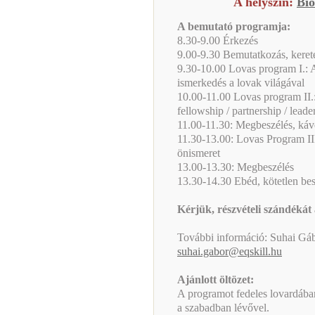
A helyszín:
Bi
A bemutató programja:
8.30-9.00 Érkezés
9.00-9.30 Bemutatkozás, kerete
9.30-10.00 Lovas program I.: A
ismerkedés a lovak világával
10.00-11.00 Lovas program II.: 
fellowship / partnership / leade
11.00-11.30: Megbeszélés, káv
11.30-13.00: Lovas Program III
önismeret
13.00-13.30: Megbeszélés
13.30-14.30 Ebéd, kötetlen bes
Kérjük, részvételi szándékát
További információ: Suhai Gáb
suhai.gabor@eqskill.hu
Ajánlott öltözet:
A programot fedeles lovardába
a szabadban lévővel.