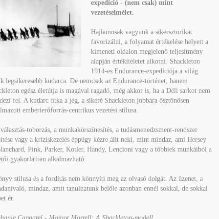
expedíció - (nem csak) mint
vezetéselmélet.
Hajlamosak vagyunk a sikersztorikat
favorizálni, a folyamat értékelése helyett a
kimeneti oldalon megjelenő teljesítmény
alapján értékítéletet alkotni. Shackleton
1914-es Endurance-expedíciója a világ
ik legsikeresebb kudarca. De nemcsak az Endurance-történet, hanem
kleton egész életútja is magával ragadó, még akkor is, ha a Déli sarkot nem
dezi fel. A kudarc titka a jég, a sikeré Shackleton jobbára ösztönösen
lmazott emberierőforrás-centrikus vezetési stílusa.
választás-toborzás, a munkakörszínesítés, a tudásmenedzsment-rendszer
ítése vagy a kríziskezelés éppúgy kézre állt neki, mint mindaz, ami Hersey
lanchard, Pink, Parker, Kotler, Handy, Lencioni vagy a többiek munkáiból a
tői gyakorlatban alkalmazható.
nyv stílusa és a fordítás nem könnyíti meg az olvasó dolgát. Az üzenet, a
danivaló, mindaz, amit tanulhatunk belőle azonban ennél sokkal, de sokkal
et ér.
phanie
Capparel
- Margot
Morrell
: A Shackleton-modell