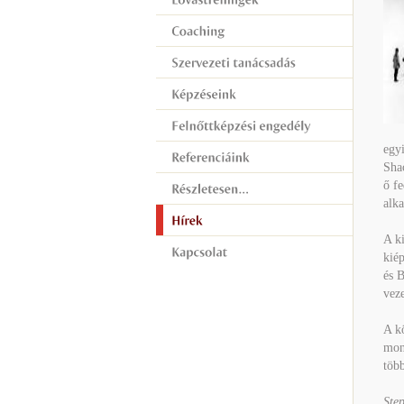
egy
Shac
ő fe
alka
A ki
kiép
és B
veze
A kö
mon
több
Ste