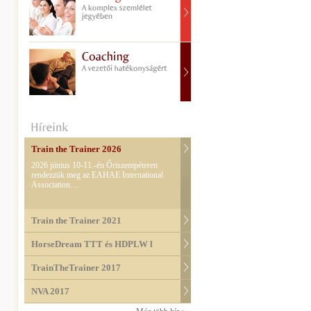
Train the Trainer 2026
2026 június 10-11.-én Őriszentpéteren
rendezzük meg az EAHAE International
Association…
Train the Trainer 2021
HorseDream TTT és HDPLW l
TrainTheTrainer 2017
NVA 2017