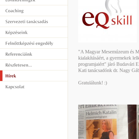
"A Magyar Mesemúzeum és Me
kialakításáért, a gyermekek lel
programjaiért" járó Budavári E
Kati tanácsadónk dr. Nagy Gáb
Gratulálunk! :)