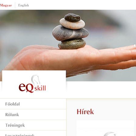
Magyar
English