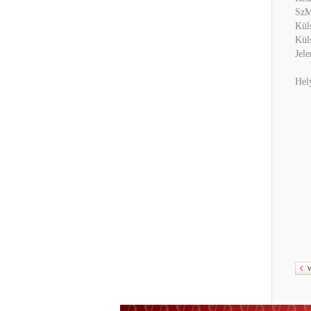
SzM
Küls
Küls
Jel
Hely