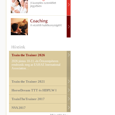
Train the Trainer 2026
2026 június 10-11.-én Őriszentpéteren
rendezzük meg az EAHAE International
Association…
Train the Trainer 2021
HorseDream TTT és HDPLW l
TrainTheTrainer 2017
NVA 2017