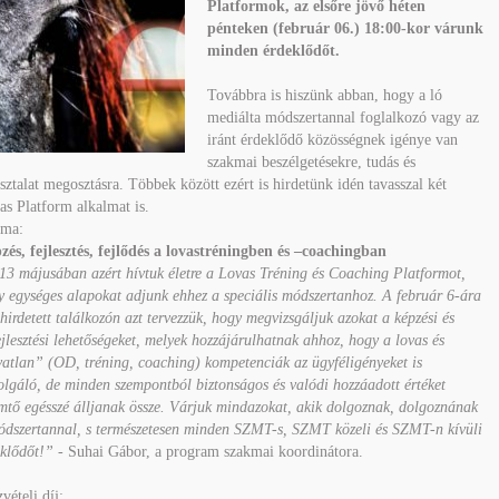
Platformok, az elsőre jövő héten
pénteken (február 06.) 18:00-kor várunk
minden érdeklődőt.
Továbbra is hiszünk abban, hogy a ló
mediálta módszertannal foglalkozó vagy az
iránt érdeklődő közösségnek igénye van
szakmai beszélgetésekre, tudás és
sztalat megosztásra. Többek között ezért is hirdetünk idén tavasszal két
as Platform alkalmat is.
éma:
zés, fejlesztés, fejlődés a lovastréningben és –coachingban
13 májusában azért hívtuk életre a Lovas Tréning és Coaching Platformot,
 egységes alapokat adjunk ehhez a speciális módszertanhoz. A február 6-ára
irdetett találkozón azt tervezzük, hogy megvizsgáljuk azokat a képzési és
jlesztési lehetőségeket, melyek hozzájárulhatnak ahhoz, hogy a lovas és
atlan” (OD, tréning, coaching) kompetenciák az ügyféligényeket is
olgáló, de minden szempontból biztonságos és valódi hozzáadott értéket
mtő egésszé álljanak össze. Várjuk mindazokat, akik dolgoznak, dolgoznának
ódszertannal, s természetesen minden SZMT-s, SZMT közeli és SZMT-n kívüli
eklődőt!”
- Suhai Gábor, a program szakmai koordinátora.
vételi díj: