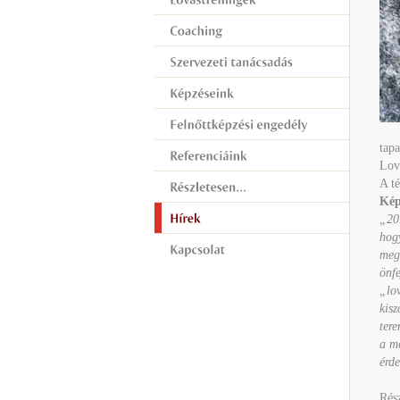
tapa
Lov
A t
Kép
„20
hogy
megh
önfe
„lov
kisz
tere
a m
érd
Rész