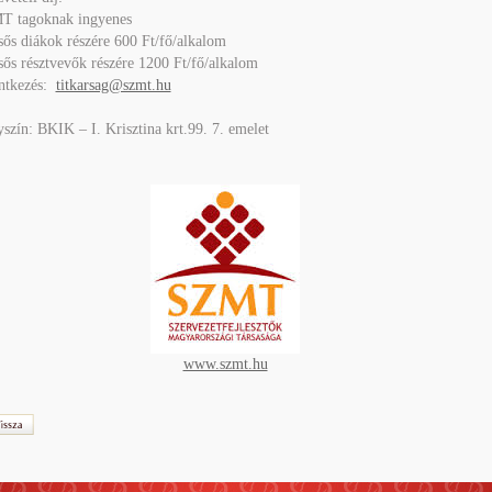
T tagoknak ingyenes
ős diákok részére 600 Ft/fő/alkalom
ős résztvevők részére 1200 Ft/fő/alkalom
entkezés:
titkarsag@szmt.hu
szín: BKIK – I. Krisztina krt.99. 7. emelet
www.szmt.hu