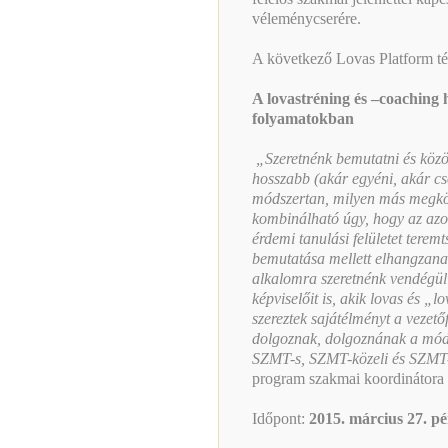
véleménycserére.
A következő Lovas Platform t
A lovastréning és –coaching h
folyamatokban
„Szeretnénk bemutatni és közö
hosszabb (akár egyéni, akár cs
módszertan, milyen más megköz
kombinálható úgy, hogy az azok
érdemi tanulási felületet terem
bemutatása mellett elhangzana
alkalomra szeretnénk vendégül 
képviselőit is, akik lovas és 
szereztek sajátélményt a vezetőf
dolgoznak, dolgoznának a móds
SZMT-s, SZMT-közeli és SZMT-n
program szakmai koordinátora
Időpont:
2015. március 27. pé