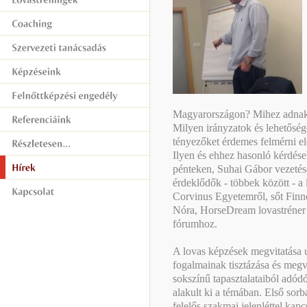
Magyarországon? Mihez adnak 
Milyen irányzatok és lehetősé
tényezőket érdemes felmérni el
Ilyen és ehhez hasonló kérdése
pénteken, Suhai Gábor vezetés
érdeklődők - többek között - a
Corvinus Egyetemről, sőt Finn
Nóra, HorseDream lovastréner i
fórumhoz.
A lovas képzések megvitatása u
fogalmainak tisztázása és megv
sokszínű tapasztalataiból adódó
alakult ki a témában. Első sorba
felelős szakmai jelenléttel kap