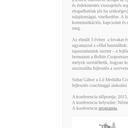
és érdekmentes visszajelzés seg
elogadhatóak (és ha szükséges)
tulajdonságai, viselkedése. A l
kommunikációs, kapcsolati és 
meg.
Az elmúlt 3 évben a lovakat és
ugyanazzal a céllal használtuk:
tapasztalataink szerint – a fejl
bemutatni a Belbin Csoportszer
melyek szemléltetik, hogyan ko
asszisztálta fejlesztés a szerve
Suhai Gábor a Ló Mediálta Co
fejlesztés coachinggá alakulási 
A konferencia időpontja: 2015.
A konferencia helyszíne: Néme
A konferencia
programja
.