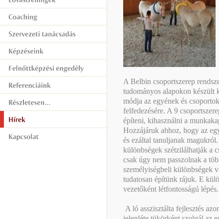
A Belbin csoportszerep rendsz
tudományos alapokon készült k
módja az egyének és csoportok
felfedezésére. A 9 csoportszerep
építeni, kihasználni a munkaka
Hozzájáruk ahhoz, hogy az egy
és ezáltal tanuljanak magukról
különbségek szétzilálhatják a 
csak úgy nem passzolnak a töb
személyiségbeli különbségek v
tudatosan építünk rájuk. E kü
vezetőként létfontosságú lépés.
A ló asszisztálta fejlesztés azo
jelenléte tükörként szolgál az