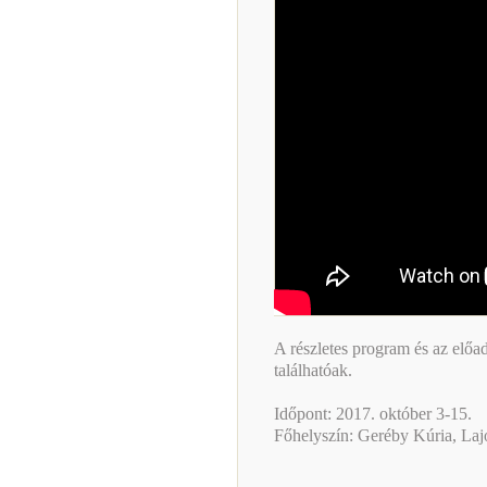
A részletes program és az elő
találhatóak.
Időpont: 2017. október 3-15.
Főhelyszín: Geréby Kúria, Laj