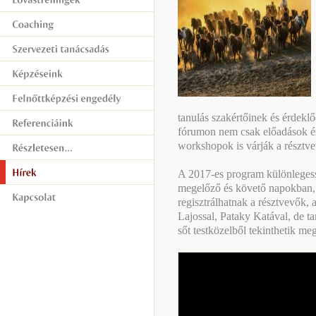
tanulás szakértőinek és érdekl
fórumon nem csak előadások és
workshopok is várják a résztv
A 2017-es program különlegess
megelőző és követő napokban,
regisztrálhatnak a résztvevők, 
Lajossal, Pataky Katával, de t
sőt testközelből tekinthetik m