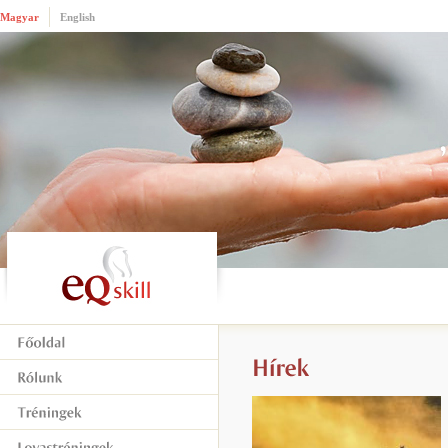
Magyar
English