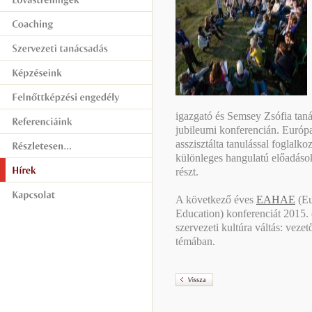
igazgató és Semsey Zsófia taná
jubileumi konferencián. Európa
asszisztálta tanulással foglalk
különleges hangulatú előadáso
részt.
A következő éves
EAHAE
(Eu
Education) konferenciát 2015.
szervezeti kultúra váltás: vezet
témában.