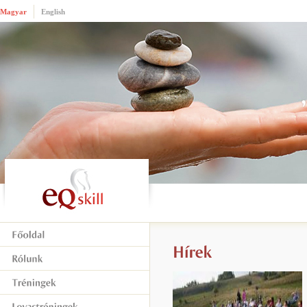
Magyar
English