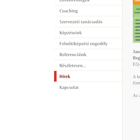
J
an
Reg
EQ-S
A ké
fize
Az a