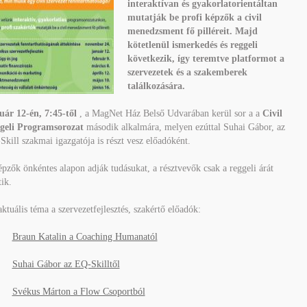
interaktívan és gyakorlatorientáltan
mutatják be profi képzők a civil
menedzsment fő pilléreit. Majd
kötetlenül ismerkedés és reggeli
következik, így teremtve platformot a
szervezetek és a szakemberek
találkozására.
uár 12-én, 7:45-től
, a MagNet Ház Belső Udvarában kerül sor a a
Civil
geli Programsorozat
második alkalmára, melyen ezúttal Suhai Gábor, az
kill szakmai igazgatója is részt vesz előadóként.
pzők önkéntes alapon adják tudásukat, a résztvevők csak a reggeli árát
tik.
ktuális téma a szervezetfejlesztés, szakértő előadók:
·
Braun Katalin a Coaching Humanatól
·
Suhai Gábor az EQ-Skilltől
·
Svékus Márton a Flow Csoportból