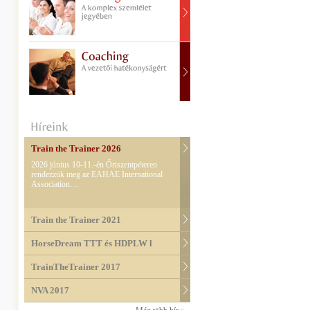
Train the Trainer 2026
2026 június 10-11.-én Őriszentpéteren
rendezzük meg az EAHAE International
Association…
Train the Trainer 2021
HorseDream TTT és HDPLW l
TrainTheTrainer 2017
NVA 2017