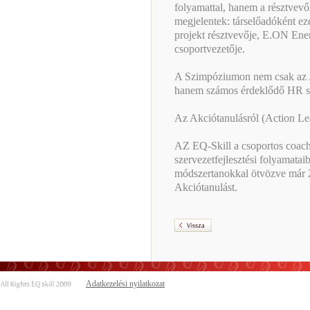
folyamattal, hanem a résztvevő
megjelentek: társelőadóként eze
projekt résztvevője, E.ON Energ
csoportvezetője.
A Szimpóziumon nem csak az AT
hanem számos érdeklődő HR sz
Az Akciótanulásról (Action L
AZ EQ-Skill a csoportos coachi
szervezetfejlesztési folyamata
módszertanokkal ötvözve már 2
Akciótanulást.
Adatkezelési nyilatkozat