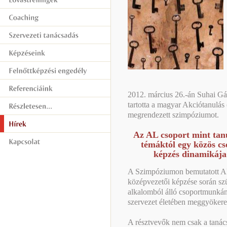
2012. március 26.-án Suhai Gá
tartotta a magyar Akciótanulás
megrendezett szimpóziumot.
Az AL csoport mint tan
témáktól egy közös c
képzés dinamikája
A Szimpóziumon bemutatott A
középvezetői képzése során szü
alkalomból álló csoportmunkána
szervezet életében meggyökerez
A résztvevők nem csak a tanác