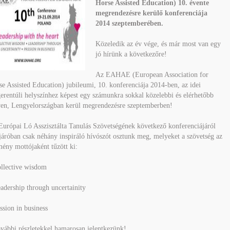
Horse Assisted Education) 10. évente
megrendezésre kerülő konferenciája
2014 szeptemberében.
Közeledik az év vége, és már most van egy
jó hírünk a következőre!
Az EAHAE (European Association for
e Assisted Education) jubileumi, 10. konferenciája 2014-ben, az idei
erentúli helyszínhez képest egy számunkra sokkal közelebbi és elérhetőbb
yen, Lengyelországban kerül megrendezésre szeptemberben!
Európai Ló Asszisztálta Tanulás Szövetségének következő konferenciájáról
járóban csak néhány inspiráló hívószót osztunk meg, melyeket a szövetség az
ény mottójaként tűzött ki:
ollective wisdom
adership through uncertainity
ssion in business
vábbi részletekkel hamarosan jelentkezünk!