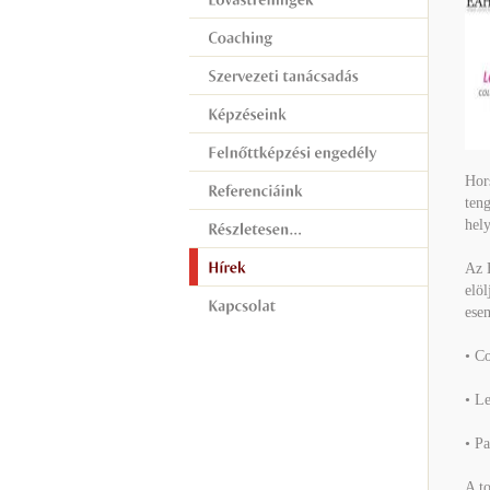
Hors
teng
hel
Az 
elöl
esem
• C
• Le
• Pa
A to