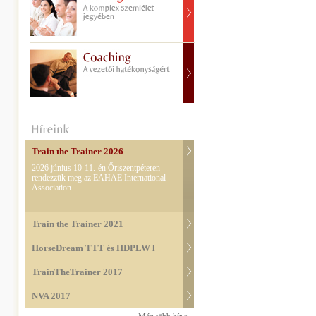
Train the Trainer 2026
2026 június 10-11.-én Őriszentpéteren
rendezzük meg az EAHAE International
Association…
Train the Trainer 2021
HorseDream TTT és HDPLW l
TrainTheTrainer 2017
NVA 2017