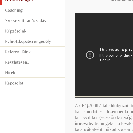
Az EQ-Skill által kidolgozott 
bánásmódot és a ló-ember kom
ki specifikus (vezetői) készség
innovatív
tréningeken a lovakk
katalizátorként működik azon i