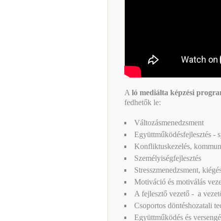
A
ló mediálta képzési progr
fedhetők le:
Változásmenedzsment
Együttműködésfejlesztés - 
Konfliktuskezelés, kommun
Személyiségfejlesztés
Stresszmenedzsment, kiégés
Motiváció és motiválás veze
A fejlesztő vezető - a veze
Csoportos döntéshozatali t
Együttműködés és versengé