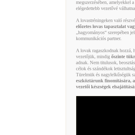
megszerzésében, amelyekkel a
elégedettebb vezetővé válhatna
A lovastréningeken való részv
előzetes lovas tapasztalat va
„hagyományos“ szerepében jel
kommunikációs partner.
A lovak ragaszkodnak hozzá, ho
vezetőjük, mindig
őszinte tük
adnak. Nem titulusok, beosztá
célok és szándékok letisztultsá
Türelmük és nagylelkűségük sz
eszköztárunk finomítására, a 
vezetői készségek elsajátításá