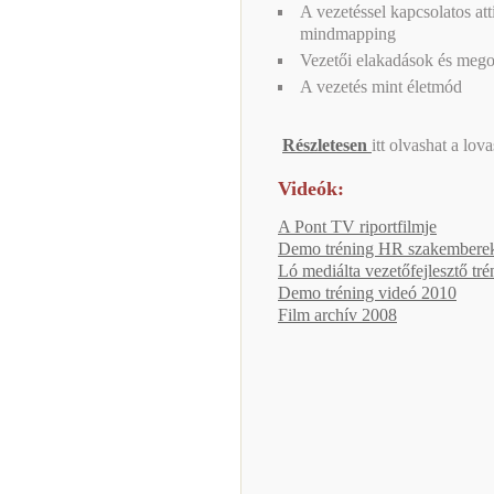
A vezetéssel kapcsolatos a
mindmapping
Vezetői elakadások és megol
A vezetés mint életmód
Részletesen
itt olvashat a lov
Videók:
A Pont TV riportfilmje
Demo tréning HR szakemberek
Ló mediálta vezetőfejlesztő tr
Demo tréning videó 2010
Film archív 2008