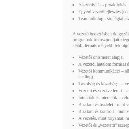
Asszertivitás - proaktivitás
Egyéni vezetőfejlesztés (co
Teambuilding - stratégiai cs
A vezető beosztásban dolgozó
programok fókuszpontjait kiegé
alábbi
témák
mélyebb feldolgoz
Vezetői önismeret alapjai
A vezetői hatalom forrásai és
Vezetői kommunikáció – ráh
leading)
Távolság és közelség – a ve
Vezetni és vezetve lenni – a
Intuíciók és intenciók – cél
Bizalom és tisztelet - mint 
Bizalom és kontroll - mint 
A vezetés, mint folyamat, m
Vezetői és „vezetetti” szerep