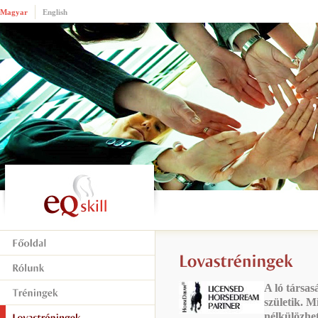
Magyar
English
A ló társas
születik. 
nélkülözhet