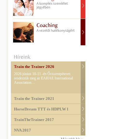
Train the Trainer 2026
2026 június 10-11.-én Őriszentpéteren
rendezzük meg az EAHAE International
Association…
Train the Trainer 2021
HorseDream TTT és HDPLW l
TrainTheTrainer 2017
NVA 2017