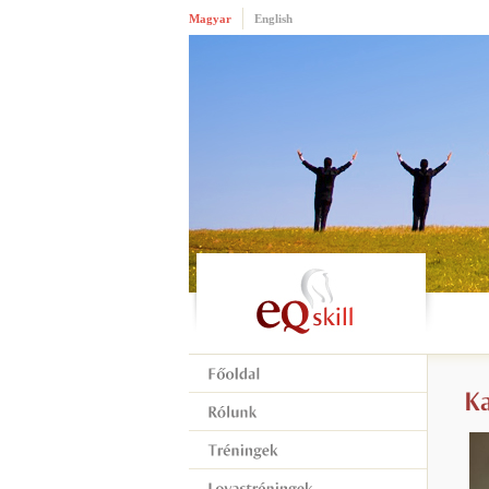
Magyar
English