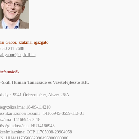
hai Gábor,
szakmai igazgató
6 30 211 7688
ai.gabor@eqskill.hu
információk
Skill Humán Tanácsadó és Vezetőfejlesztő Kft.
helye: 9941 Őriszentpéter, Alszer 26/A
jegyzékszáma: 18-09-114210
tisztikai azonosítószáma: 14166945-8559-113-01
száma: 14166945-2-18
össégi adószáma: HU14166945
kszámlaszáma: OTP 11705008-29904958
N: HU44117050082990495800000000