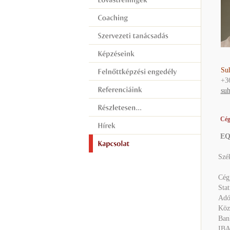
Su
+3
suh
Cég
EQ-
Szék
Cég
Sta
Adó
Köz
Ban
IBA