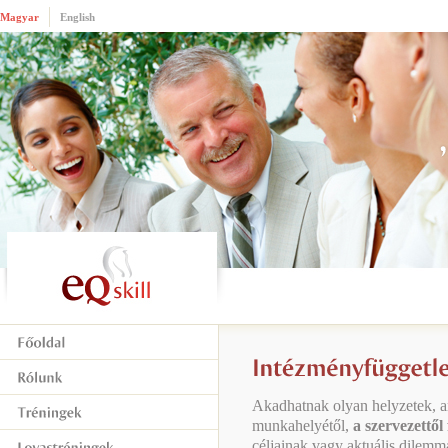
Magyar
English
Akadhatnak olyan helyzetek, a
munkahelyétől,
a szervezettől
céljainak vagy aktuális dilem