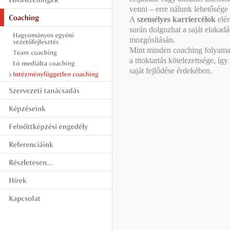
venni – erre nálunk lehetősége 
A
személyes karriercélok
elér
során dolgozhat a saját elakad
mozgósításán.
Mint minden coaching folyamatb
a titoktartás kötelezettsége, íg
saját fejlődése érdekében.