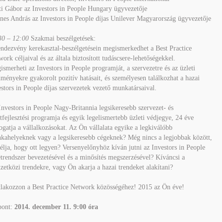
i Gábor az Investors in People Hungary ügyvezetője
es András az Investors in People díjas Unilever Magyarország ügyvezetője
30 – 12:00
Szakmai beszélgetések:
ndezvény kerekasztal-beszélgetésein megismerkedhet a Best Practice
ork céljaival és az általa biztosított tudáscsere-lehetőségekkel.
smerheti az Investors in People programját, a szervezetre és az üzleti
ményekre gyakorolt pozitív hatásait, és személyesen találkozhat a hazai
stors in People díjas szervezetek vezető munkatársaival.
nvestors in People Nagy-Britannia legsikeresebb szervezet- és
tfejlesztési programja és egyik legelismertebb üzleti védjegye, 24 éve
gatja a vállalkozásokat. Az Ön vállalata egyike a legkiválóbb
kahelyeknek vagy a legsikeresebb cégeknek? Még nincs a legjobbak között,
élja, hogy ott legyen? Versenyelőnyhöz kíván jutni az Investors in People
trendszer bevezetésével és a minősítés megszerzésével? Kíváncsi a
etközi trendekre, vagy Ön akarja a hazai trendeket alakítani?
tlakozzon a Best Practice Network közösségéhez! 2015 az Ön éve!
pont:
2014. december 11. 9:00 óra