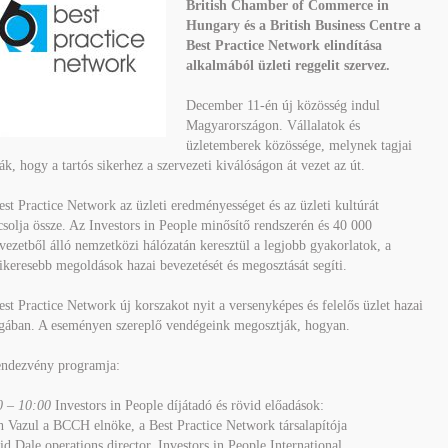
British Chamber of Commerce in
Hungary és a British Business Centre a
Best Practice Network elindítása
alkalmából üzleti reggelit szervez.
December 11-én új közösség indul
Magyarországon. Vállalatok és
üzletemberek közössége, melynek tagjai
ák, hogy a tartós sikerhez a szervezeti kiválóságon át vezet az út.
st Practice Network az üzleti eredményességet és az üzleti kultúrát
solja össze. Az Investors in People minősítő rendszerén és 40 000
vezetből álló nemzetközi hálózatán keresztül a legjobb gyakorlatok, a
ikeresebb megoldások hazai bevezetését és megosztását segíti.
st Practice Network új korszakot nyit a versenyképes és felelős üzlet hazai
ágában. A eseményen szereplő vendégeink megosztják, hogyan.
endezvény programja:
0 – 10:00
Investors in People díjátadó és rövid előadások:
h Vazul a BCCH elnöke, a Best Practice Network társalapítója
d Dale operations director, Investors in People International