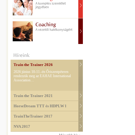
Train the Trainer 2026
2026 június 10-11.-én Őriszentpéteren
rendezzük meg az EAHAE International
Association…
Train the Trainer 2021
HorseDream TTT és HDPLW l
TrainTheTrainer 2017
NVA 2017