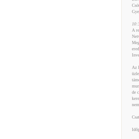
Csót
Gyen
10:
A re
Netw
Megi
ered
Inve
Az I
üzle
támo
mun
de c
kere
nemz
Csa
Idő