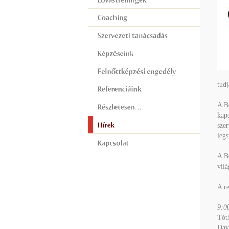
tudj
A Be
kapc
szer
legs
A Be
vil
A r
9:0
Tót
Davi