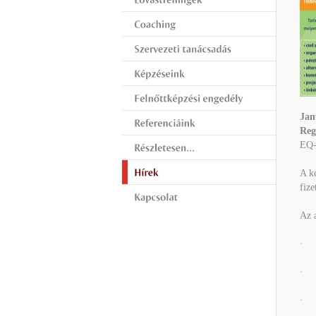
J
an
Reg
EQ-S
A ké
fize
Az a