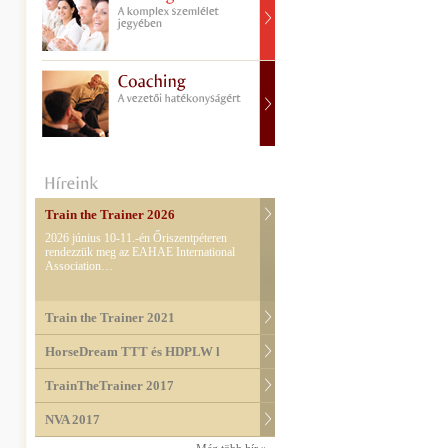
Train the Trainer 2026
2026 június 10-11.-én Őriszentpéteren
rendezzük meg az EAHAE International
Association…
Train the Trainer 2021
HorseDream TTT és HDPLW l
TrainTheTrainer 2017
NVA 2017